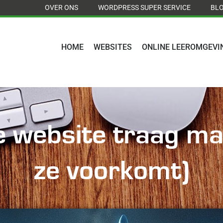
OVER ONS
WORDPRESS SUPER SERVICE
BL
HOME
WEBSITES
ONLINE LEEROMGEVI
je website traag ma
ze voorkomt)