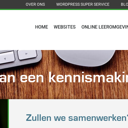
OVER ONS
WORDPRESS SUPER SERVICE
BL
HOME
WEBSITES
ONLINE LEEROMGEVI
lan een kennismaki
Zullen we samenwerken