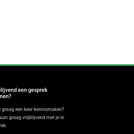
blijvend een gesprek
nnen?
je graag een keer kennismaken?
an graag vrijblijvend met je in
rek.