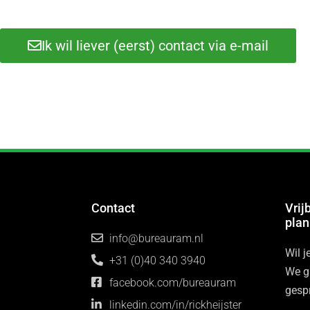
Ik wil liever (eerst) contact via e-mail
Contact
Vrij
pla
info@bureauram.nl
Wil 
+31 (0)40 340 3940
We ga
facebook.com/bureauram
gesp
linkedin.com/in/rickheijster