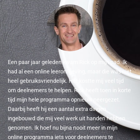
Een paar jaar geleden kwam Rick op mijn pad. Ik
had al een online leeromgeving, maar die was niet
heel gebruiksvriendelijk. Het kostte mij veel tijd
om deelnemers te helpen. Rick heeft toen in korte
tijd mijn hele programma opnieuw neergezet.
Daarbij heeft hij een aantal extra dingen
ingebouwd die mij veel werk uit handen hebben
genomen. Ik hoef nu bijna nooit meer in mijn
online programma iets voor deelnemers te