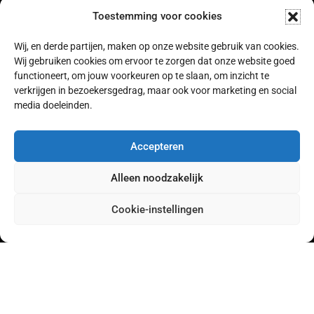
Toestemming voor cookies
Stuur een WhatsApp
Wij, en derde partijen, maken op onze website gebruik van cookies.
Wij gebruiken cookies om ervoor te zorgen dat onze website goed
Vrijblijvend een gesprek plannen?
functioneert, om jouw voorkeuren op te slaan, om inzicht te
verkrijgen in bezoekersgedrag, maar ook voor marketing en social
Wil je graag een keer kennismaken? We gaan graag
media doeleinden.
vrijblijvend met je in gesprek.
Accepteren
Alleen noodzakelijk
Plan een gratis gesprek
Cookie-instellingen