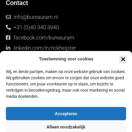
Contact
info@bureauram.nl
+31 (0)40 340 3940
facebook.com/bureauram
linkedin.com/in/rickheijster
Toestemming voor cookies
Stuur een WhatsApp
Wij, en derde partijen, maken op onze website gebruik van cookies.
Wij gebruiken cookies om ervoor te zorgen dat onze website goed
Vrijblijvend een gesprek plannen?
functioneert, om jouw voorkeuren op te slaan, om inzicht te
verkrijgen in bezoekersgedrag, maar ook voor marketing en social
media doeleinden.
Wil je graag een keer kennismaken? We gaan graag
vrijblijvend met je in gesprek.
Accepteren
Alleen noodzakelijk
Plan een gratis gesprek