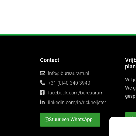
Contact
Vrij
pla
info@bureauram.nl
Wil 
+31 (0)40 340 3940
We ga
facebook.com/bureauram
gesp
linkedin.com/in/rickheijster
Stuur een WhatsApp