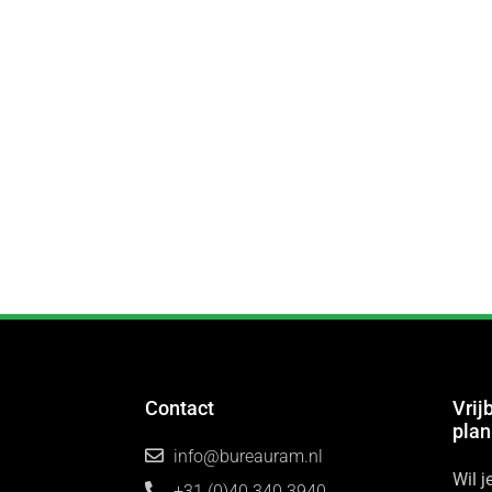
Contact
Vrij
pla
info@bureauram.nl
Wil 
+31 (0)40 340 3940