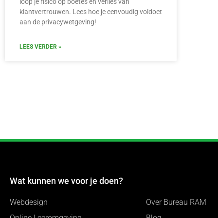
loop je risico op boetes en verlies van
klantvertrouwen. Lees hoe je eenvoudig voldoet
aan de privacywetgeving!
LEES VERDER »
Wat kunnen we voor je doen?
Webdesign
Over Bureau RAM
Online Leeromgeving
Blog