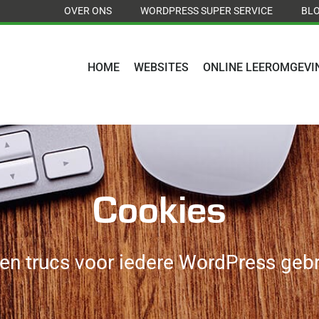
OVER ONS
WORDPRESS SUPER SERVICE
BL
HOME
WEBSITES
ONLINE LEEROMGEVI
Cookies
 en trucs voor iedere WordPress gebr