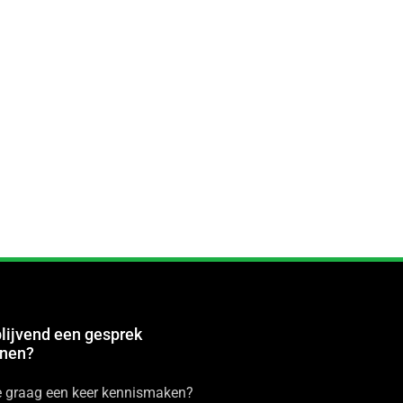
blijvend een gesprek
nnen?
je graag een keer kennismaken?