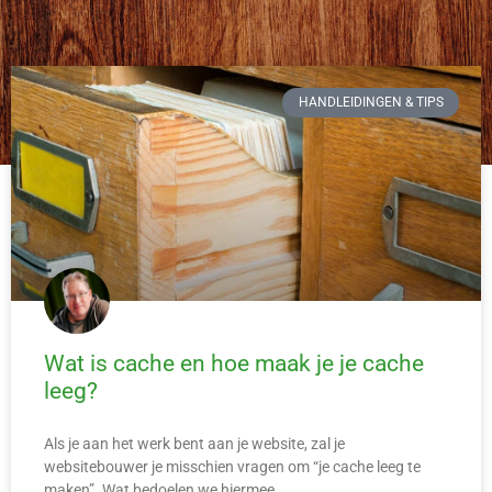
HANDLEIDINGEN & TIPS
Wat is cache en hoe maak je je cache
leeg?
Als je aan het werk bent aan je website, zal je
websitebouwer je misschien vragen om “je cache leeg te
maken”. Wat bedoelen we hiermee,