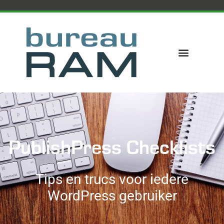
PublishPress Checklists
Tips en trucs voor iedere
WordPress gebruiker