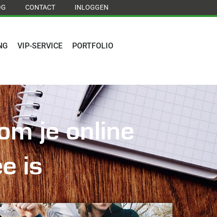
OG
CONTACT
INLOGGEN
NG
VIP-SERVICE
PORTFOLIO
m je online
e is