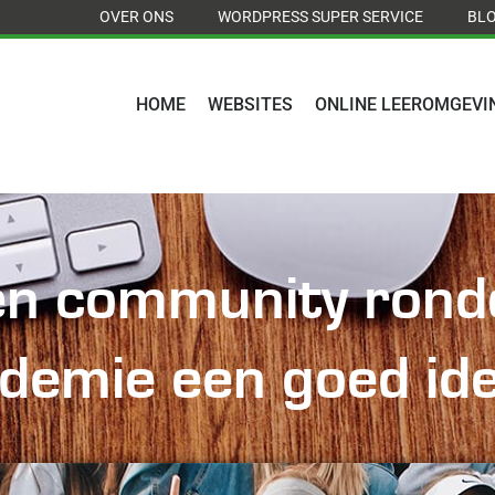
OVER ONS
WORDPRESS SUPER SERVICE
BL
HOME
WEBSITES
ONLINE LEEROMGEVI
 community rondo
demie een goed ide