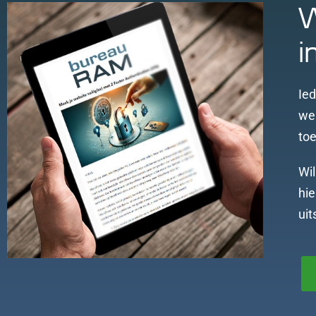
W
i
Ie
web
toe
Wil
hie
uit